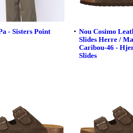
a - Sisters Point
Nou Cosimo Leat
Slides Herre / M
Caribou-46 - Hj
Slides