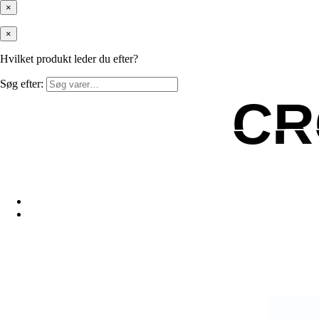
×
×
Hvilket produkt leder du efter?
Søg efter:
CR
CR