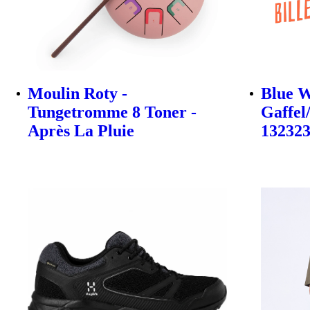
Moulin Roty -
Blue W
Tungetromme 8 Toner -
Gaffel
Après La Pluie
13232