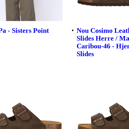
a - Sisters Point
Nou Cosimo Leat
Slides Herre / M
Caribou-46 - Hj
Slides