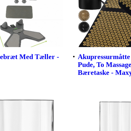
ebræt Med Tæller -
Akupressurmått
Pude, To Massag
Bæretaske - Max