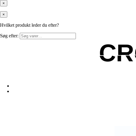
×
×
Hvilket produkt leder du efter?
Søg efter:
CR
CR