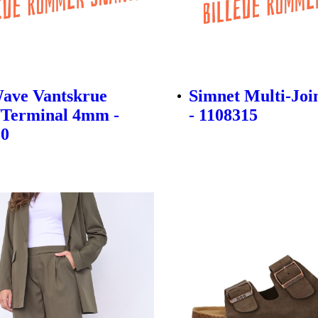
ave Vantskrue
Simnet Multi-Join
/Terminal 4mm -
- 1108315
30