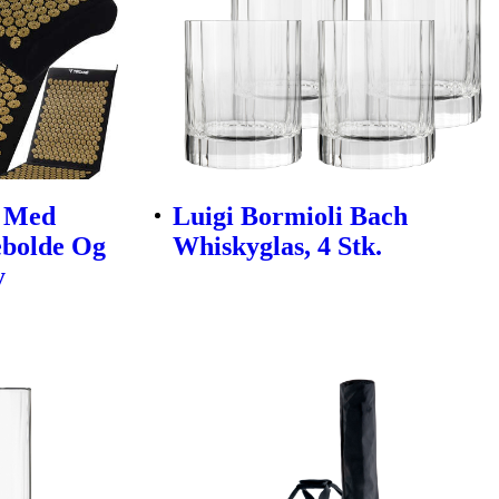
e Med
Luigi Bormioli Bach
ebolde Og
Whiskyglas, 4 Stk.
y