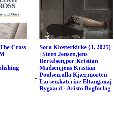
The Cross
Sorø Klosterkirke (3, 2025)
 M
| Steen Jensen,jens
Bertelsen,per Kristian
lishing
Madsen,jens Kristian
Poulsen,ulla Kjær,morten
Larsen,katrrine Eltang,maj
Rygaard - Aristo Bogforlag