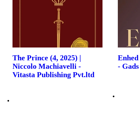
The Prince (4, 2025) |
Enhed (
Niccolo Machiavelli -
- Gads
Vitasta Publishing Pvt.ltd