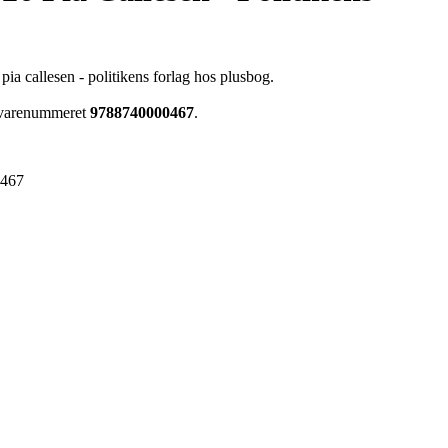
pia callesen - politikens forlag hos plusbog.
r varenummeret
9788740000467
.
0467