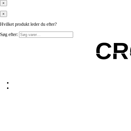
×
×
Hvilket produkt leder du efter?
Søg efter:
CR
CR