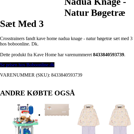
Nadua Knage -
Natur Bøgetræ
Sæt Med 3
Crosstrainers fandt kave home nadua knage - natur bøgetræ sæt med 3
hos boboonline. Dk.
Dette produkt fra Kave Home har varenummeret
8433840593739
.
Se prisen hos Boboonline.dk
VARENUMMER (SKU):
8433840593739
ANDRE KØBTE OGSÅ