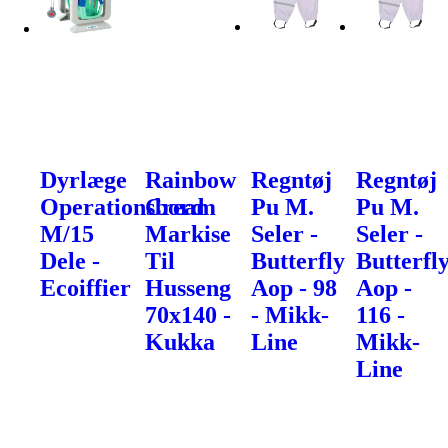
Dyrlæge
Rainbow
Regntøj
Regntøj
Operationsbord
Cream
Pu M.
Pu M.
M/15
Markise
Seler -
Seler -
Dele -
Til
Butterfly
Butterfl
Ecoiffier
Husseng
Aop - 98
Aop -
70x140 -
- Mikk-
116 -
Kukka
Line
Mikk-
Line