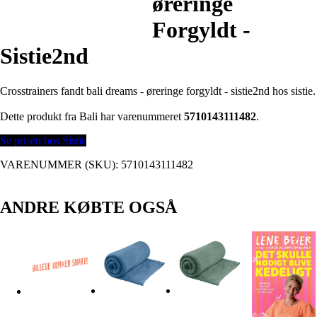
øreringe
Forgyldt -
Sistie2nd
Crosstrainers fandt bali dreams - øreringe forgyldt - sistie2nd hos sistie.
Dette produkt fra Bali har varenummeret
5710143111482
.
Se prisen hos Sistie
VARENUMMER (SKU):
5710143111482
ANDRE KØBTE OGSÅ